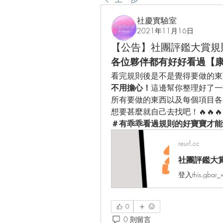
社慶實驗室
2021年11月16日
【公告】社團評鑑大賞規
各位夥伴都有好好看過【
看完規則後是不是覺得要做的東
不用擔心！
這邊幫你整理好了一
所有要做的東西以及每個項目各
想要甚麼就自己去找吧！🔥🔥🔥
＃有乖乖看過規則的好寶寶才能
reurl.cc
社團評鑑大賞
0
0 則留言