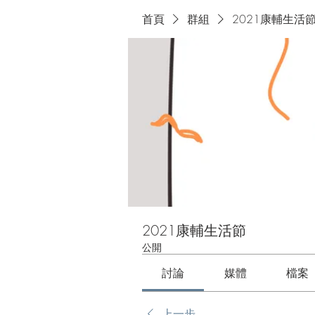
首頁
群組
2021康輔生活
2021康輔生活節
公開
討論
媒體
檔案
上一步