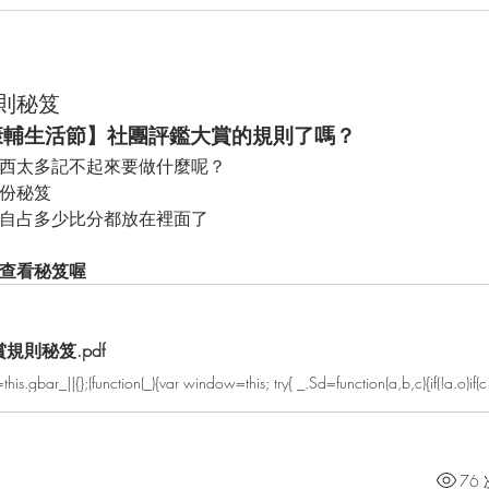
則秘笈
康輔生活節】社團評鑑大賞的規則了嗎？
西太多記不起來要做什麼呢？
份秘笈
自占多少比分都放在裡面了
查看秘笈喔
規則秘笈.pdf
76