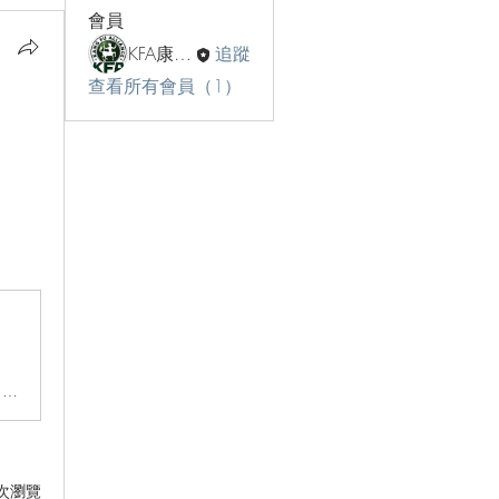
會員
KFA康輔聯盟
追蹤
查看所有會員（1）
登入this.gbar_=this.gbar_||{};(function(_){var window=this; try{ _.Sd=function(a,b,c){if(!a.o)if(c ins...
 次瀏覽