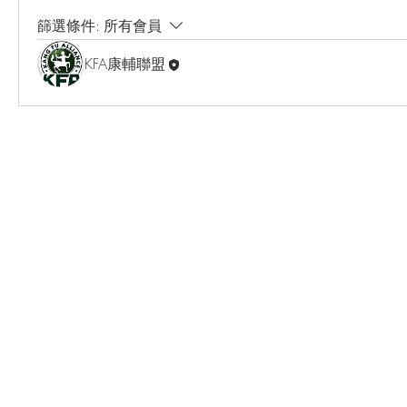
篩選條件:
所有會員
KFA康輔聯盟