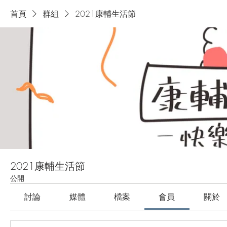
首頁
群組
2021康輔生活節
2021康輔生活節
公開
討論
媒體
檔案
會員
關於