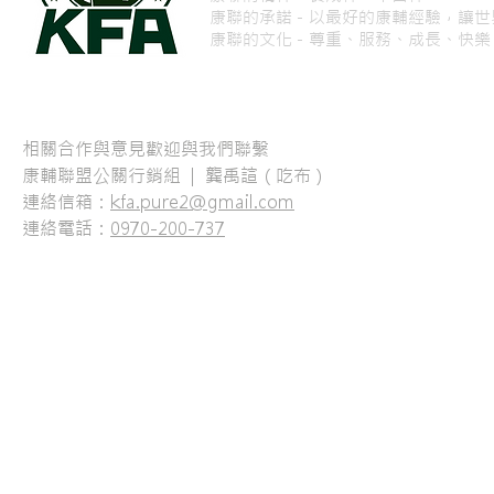
康聯的承諾－以最好的康輔經驗，讓世
康聯的文化－尊重、服務、成長、快樂
相關合作與意見歡迎與我們聯繫
康輔聯盟公關行銷組 | 龔禹諠（吃布）
連絡信箱：
kfa.pure2@gmail.com
連絡電話：
0970-200-737