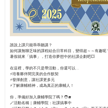
誰說上課只能乖乖聽講？
如何讓無聊乏味的課程結合日常科目，變得超～～有趣呢？🎨
暑假就來「搞事」，打造你夢想中的社課企劃吧💥
在這裡，學的不只是帶活動，你還可以...
⚡培養夥伴間完美的合作默契
⚡發揮創意，讓社課更多元
⚡了解康輔精神，成為真正的康輔人！
你，準備好加入康輔學院了嗎？🧑‍🎓
🪄活動名稱｜康輔學院：社課搞事中