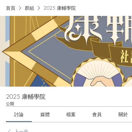
首頁
群組
2025 康輔學院
2025 康輔學院
公開
討論
媒體
檔案
會員
關於
上一步