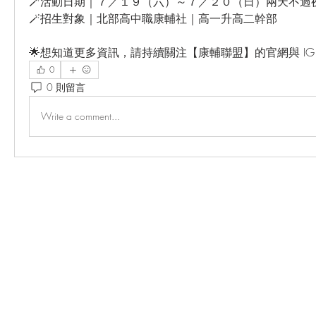
🪄活動日期｜７／１９（六）～７／２０（日）兩天不過
🪄招生對象｜北部高中職康輔社｜高一升高二幹部
🌟想知道更多資訊，請持續關注【康輔聯盟】的官網與 IG
0
0 則留言
Write a comment...