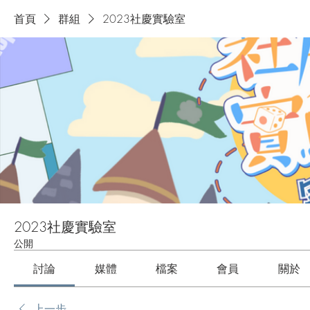
首頁
群組
2023社慶實驗室
2023社慶實驗室
公開
討論
媒體
檔案
會員
關於
上一步