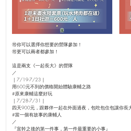
🉑️你可以選擇你想要的營隊參加！
🉑️更可以兩者都參加！
這是兩支《一起長大》的營隊
／
｜7/19-7/23｜
用600元不到的價格開始體驗康輔之路
#原來康輔這麼好玩
｜7/28-7/31｜
四天900元，跟夥伴一起在外面過夜，包吃包住包讓你長
#當一個有故事的康輔人
／
『宣幹之後的第一件事，第一件最重要的小事』