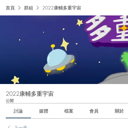
首頁
群組
2022康輔多重宇宙
2022康輔多重宇宙
公開
討論
媒體
檔案
會員
關於
上一步