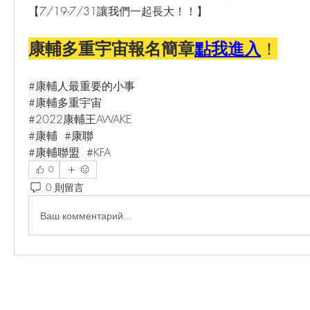
【7/19-7/31讓我們一起長大！！】
康輔多重宇宙報名簡章
點我進入
！
#康輔人最重要的小事
#康輔多重宇宙
#2022康輔王AWAKE
#康輔  #康聯 
#康輔聯盟  #KFA
0
0 則留言
Ваш комментарий...