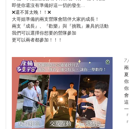
即使你還沒有準備好這一切的發生...
❌還不算太晚！！❌
大哥姐準備的兩支營隊會陪伴大家的成長！
兩支『成長』、『歡樂』與『挑戰』兼具的活動
我們可以選擇你想要的營隊參加
更可以兩者都參加！！！
7
兩
夏
你
你
會
這
一
『
『