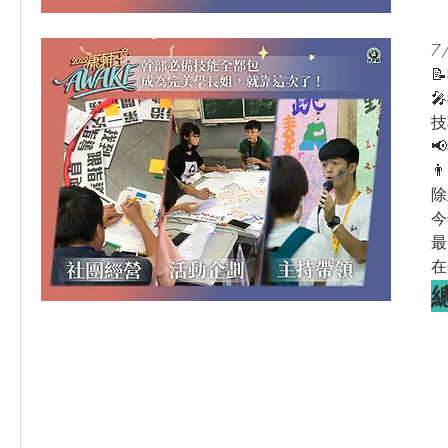
7


技


除
今
最
在