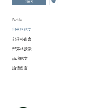
追蹤
Profile
部落格貼文
部落格留言
部落格按讚
論壇貼文
論壇留言