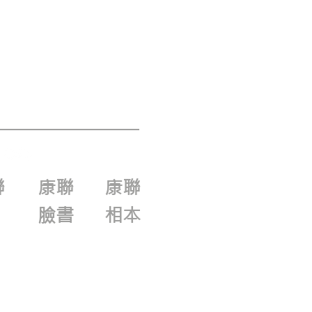
聯
康聯
康聯
臉書
相本