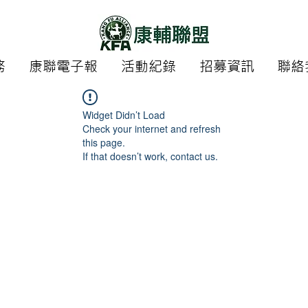
務
康聯電子報
活動紀錄
招募資訊
聯絡
Widget Didn’t Load
Check your internet and refresh
this page.
If that doesn’t work, contact us.