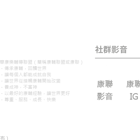
社群影音
華康樂輔導聯盟（簡稱康輔聯盟或康聯）
－傳承康輔，回饋世界
－讓每個人都能成就自我
命－讓世界從接觸康輔開始改變
康聯
康
－養成神，不當神
－以最好的康輔經驗，讓世界更好
​影音
IG
－尊重、服務、成長、快樂
吃布）