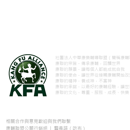
社團法人中華康樂輔導聯盟（簡稱康輔
康聯的宗旨－傳承康輔，回饋世界
康聯的願景－讓每個人都能成就自我
康聯的使命－讓世界從接觸康輔開始
康聯的精神－養成神，不當神
康聯的承諾－以最好的康輔經驗，讓世
康聯的文化－尊重、服務、成長、快樂
相關合作與意見歡迎與我們聯繫
康輔聯盟公關行銷組 | 龔禹諠（吃布）