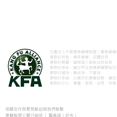
社團法人中華康樂輔導聯盟（簡稱康輔
康聯的宗旨－傳承康輔，回饋世界
康聯的願景－讓每個人都能成就自我
康聯的使命－讓世界從接觸康輔開始
康聯的精神－養成神，不當神
康聯的承諾－以最好的康輔經驗，讓世
康聯的文化－尊重、服務、成長、快樂
相關合作與意見歡迎與我們聯繫
康輔聯盟公關行銷組 | 龔禹諠（吃布）