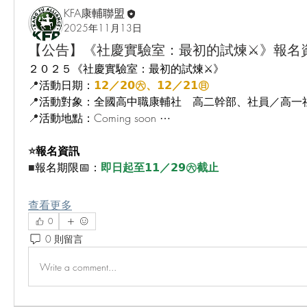
KFA康輔聯盟
2025年11月13日
【公告】《社慶實驗室：最初的試煉⚔️》報名資
２０２５《社慶實驗室：最初的試煉⚔️》
📍
活動日期：
𝟭𝟮／𝟮𝟬㊅、𝟭𝟮／𝟮𝟭㊐
📍
活動對象：全國高中職康輔社　高二幹部、社員／高一
📍
活動地點：
Coming soon ⋯
⭐
報名資訊
■
報名期限📅：
即日起至
𝟭𝟭／𝟮𝟵㊅
截止
查看更多
0
0 則留言
Write a comment...