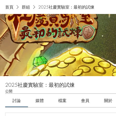
首頁
群組
2025社慶實驗室：最初的試煉
2025社慶實驗室：最初的試煉
公開
討論
媒體
檔案
會員
關於