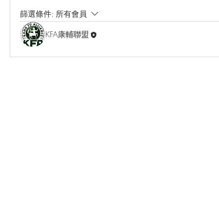
篩選條件:
所有會員
KFA康輔聯盟