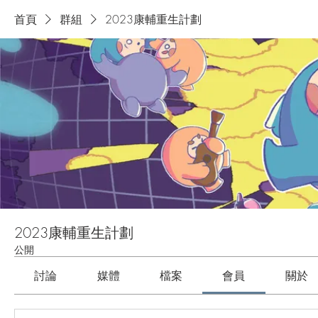
首頁
群組
2023康輔重生計劃
2023康輔重生計劃
公開
討論
媒體
檔案
會員
關於