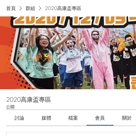
首頁
群組
2020高康盃專區
2020高康盃專區
公開
討論
媒體
檔案
會員
關於