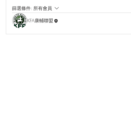
篩選條件:
所有會員
KFA康輔聯盟