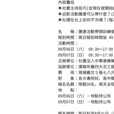
內容囊括
🌟社慶主持技巧(從現在就開始練
🌟迎新活動團康可以帶什麼？(
🌟社課在台上如何不冷場？(
名 稱：團康活動帶領訓練
報到時間：兩日報到時間皆 09:0
活動時間：
09月06日（六） 09:30～17:00
09月07日（日） 09:30～17:00
主辦單位：社團法人中華康樂
協辦單位：康聯所屬四大志工
費 用：現場繳交５張七八
對 象：各大專院校、高中職
報名名額：限額30名，兩天全
地 點：
09月06日（六）－地點待公布
09月07日（日）－地點待公布
報名時間：即日起至8月31日（日