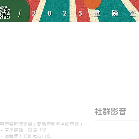
社群影音
華康樂輔導聯盟（簡稱康輔聯盟或康聯）
－傳承康輔，回饋世界
－讓每個人都能成就自我