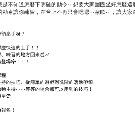
️總是不知道怎麼下明確的動令⋯想要大家圍圈坐好怎麼這
確的動令讓你練習，在台上不再只會嗯嗯⋯歐歐⋯，讓大家
帶領高手呀？
那麼快速的上手！！
、練習的地方回來啦🎉
登場🤩！！！
課程
主持的技巧、從簡單的遊戲到進階的活動帶領
活動主持⋯⋯等等的場合都可以用到的技巧！
星👏
始報名！