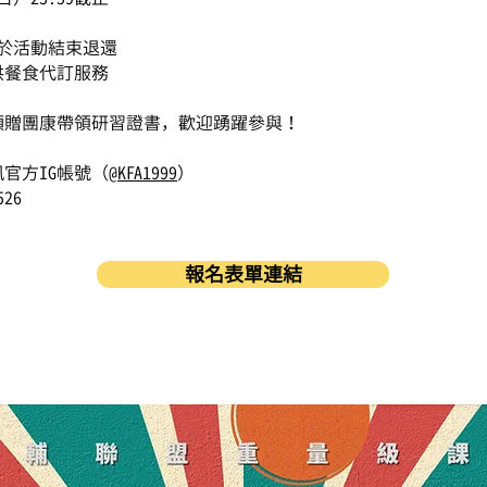
，於活動結束退還
供餐食代訂服務
頒贈團康帶領研習證書，歡迎踴躍參與！
官方IG帳號（
@KFA1999
）
26
報名表單連結