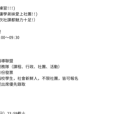
習!!!)
讓學弟妹愛上社團!!)
每次社課都魅力十足!）
營
0～09:30
輔導聯盟
服務隊（課程、行政、社團、活動）
月份發票
校學生，社會新鮮人，不限社團，皆可報名
程出席優先錄取
）23:59截止