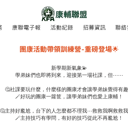
務
康聯電子報
活動紀錄
招募資訊
聯絡
團康活動帶領訓練營-重磅登場🌟
新學期新氣象💫
學弟妹們也即將到來，迎接第一場社課，但⋯⋯
🤔️社課要玩什麼，什麼樣的團康才會讓學弟妹覺得有
🪄好玩的團康一籮筐，讓學弟妹們也愛上康輔！
🤔️主持好尷尬，台下的人怎麼都不理我⋯救救我啊救救
🪄主持技巧有學問，有好的技巧從此不再尷尬！