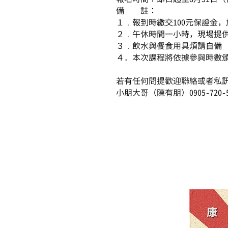
備 註：
１﹒報到時繳交100元保證金
２﹒午休時間一小時，現場提
３﹒飲水與餐食用具煩請自備
４．本次課程將依據參與時數
若有任何問提歡迎聯絡或者私訊
小朋大哥（陳有朋）0905-720-5