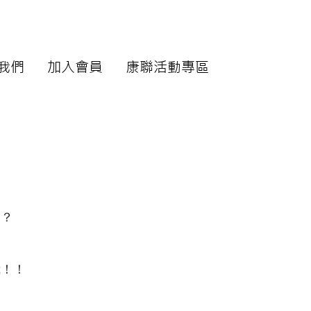
我們
加入會員
康聯活動專區
趣？
我！！