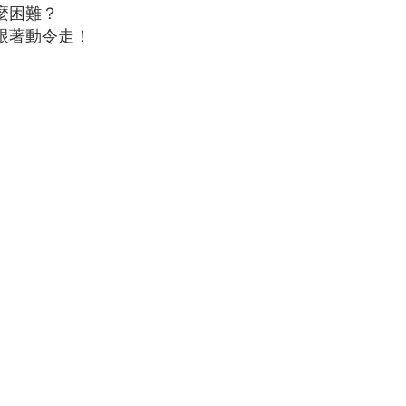
麼困難？
跟著動令走！