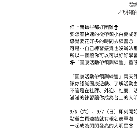

🪄明
但上面這些都好困難🤯
要怎麼快速的從帶領小白變成
感覺要花好多的時間去練習😓
可是⋯自己練習感覺也沒辦法
所以一個讓你可以可以好好學習
🤩「團康活動帶領訓練營」重磅
「團康活動帶領訓練營」兩天
讓你認識團康遊戲、了解活動
不管是在社課、外迎、社慶、
滿滿的練習讓你成為台上的大明
9/6（六）、9/7（日）即刻開
點選主頁連結就有報名表單啦
一起成為閃閃發亮的大明星😎